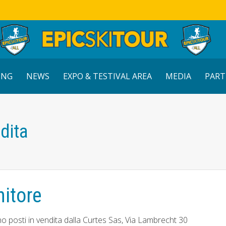
ING
NEWS
EXPO & TESTIVAL AREA
MEDIA
PART
dita
nitore
no posti in vendita dalla Curtes Sas, Via Lambrecht 30