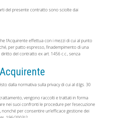
arti del presente contratto sono sciolte dai
he l’Acquirente effettua con i mezzi di cui al punto
icché, per patto espresso, l’inadempimento di una
iritto del contratto ex art. 1456 c.c., senza
l’Acquirente
sto dalla normativa sulla privacy di cui al d.lgs. 30
l trattamento, vengono raccolti e trattati in forma
ivare nei suoi confronti le procedure per l’esecuzione
ge, nonché per consentire un’efficace gestione dei
.lgs. 196/2003)2.