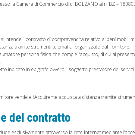
presso la Camera di Commercio di di BOLZANO al n. BZ – 180807 d
 si intende il contratto di compravendita relativo ai beni mobili ma
istanza tramite strumenti telematici, organizzato dal Fornitore.
umatore persona fisica che compie l’acquisto, di cui al presente co
.
etto indicato in epigrafe ovvero il soggetto prestatore dei servizi
rnitore vende e l’Acquirente acquista a distanza tramite strumenti t
e del contratto
onclude esclusivamente attraverso la rete Internet mediante l’acces