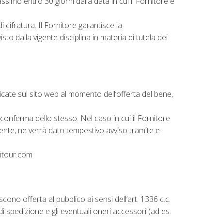
assimo entro 30 giorni dalla data in cui il Fornitore è
cifratura. Il Fornitore garantisce la
to dalla vigente disciplina in materia di tutela dei
dicate sul sito web al momento dell’offerta del bene,
 conferma dello stesso. Nel caso in cui il Fornitore
ente, ne verrà dato tempestivo avviso tramite e-
kitour.com
iscono offerta al pubblico ai sensi dell’art. 1336 c.c.
di spedizione e gli eventuali oneri accessori (ad es.