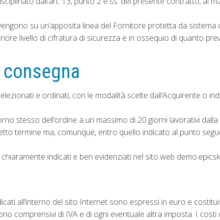
sciplinato dall’art. 13, punto 2 e ss. del presente contratto, al m
vengono su un’apposita linea del Fornitore protetta da sistema di 
e livello di cifratura di sicurezza e in ossequio di quanto previs
a consegna
selezionati e ordinati, con le modalità scelte dall’Acquirente o in
orno stesso dell’ordine a un massimo di 20 giorni lavorativi dalla
detto termine ma, comunque, entro quello indicato al punto segu
no chiaramente indicati e ben evidenziati nel sito web demo.epics
ndicati all’interno del sito Internet sono espressi in euro e costitu
sono comprensivi di IVA e di ogni eventuale altra imposta. I costi 