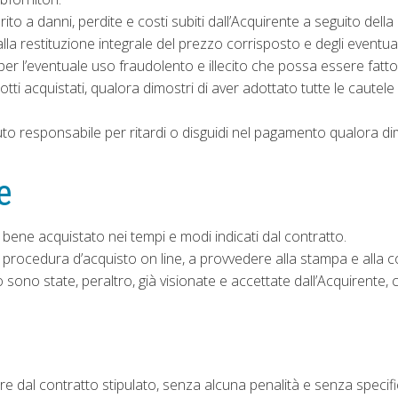
erito a danni, perdite e costi subiti dall’Acquirente a seguito de
alla restituzione integrale del prezzo corrisposto e degli eventua
r l’eventuale uso fraudolento e illecito che possa essere fatto d
ti acquistati, qualora dimostri di aver adottato tutte le cautele 
uto responsabile per ritardi o disguidi nel pagamento qualora di
e
 bene acquistato nei tempi e modi indicati dal contratto.
a procedura d’acquisto on line, a provvedere alla stampa e alla 
 sono state, peraltro, già visionate e accettate dall’Acquirente,
ere dal contratto stipulato, senza alcuna penalità e senza specific