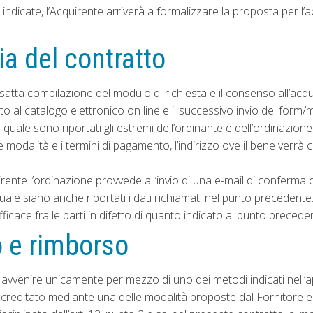
icate, l’Acquirente arriverà a formalizzare la proposta per l’acq
ia del contratto
esatta compilazione del modulo di richiesta e il consenso all’acqu
 al catalogo elettronico on line e il successivo invio del form
 quale sono riportati gli estremi dell’ordinante e dell’ordinazione
 le modalità e i termini di pagamento, l’indirizzo ove il bene verr
uirente l’ordinazione provvede all’invio di una e-mail di conferma
uale siano anche riportati i dati richiamati nel punto precedente
ficace fra le parti in difetto di quanto indicato al punto precede
 e rimborso
 avvenire unicamente per mezzo di uno dei metodi indicati nell’
ccreditato mediante una delle modalità proposte dal Fornitore e 