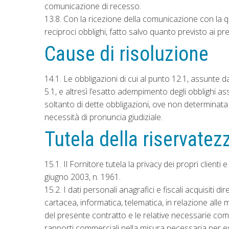
comunicazione di recesso.
13.8. Con la ricezione della comunicazione con la qu
reciproci obblighi, fatto salvo quanto previsto ai pr
Cause di risoluzione
14.1. Le obbligazioni di cui al punto 12.1, assunte 
5.1, e altresì l’esatto adempimento degli obblighi 
soltanto di dette obbligazioni, ove non determinata 
necessità di pronuncia giudiziale.
Tutela della riservatez
15.1. Il Fornitore tutela la privacy dei propri client
giugno 2003, n. 1961.
15.2. I dati personali anagrafici e fiscali acquisiti 
cartacea, informatica, telematica, in relazione alle 
del presente contratto e le relative necessarie comu
rapporti commerciali nella misura necessaria per espl