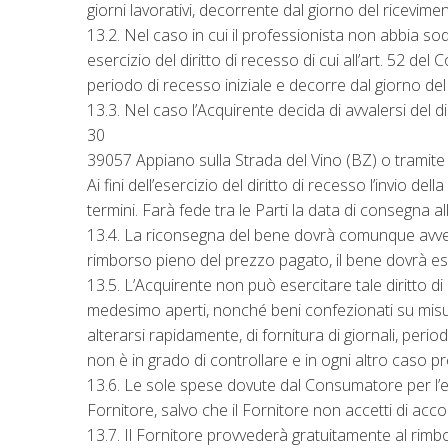
giorni lavorativi, decorrente dal giorno del ricevim
13.2. Nel caso in cui il professionista non abbia sod
esercizio del diritto di recesso di cui all’art. 52 del
periodo di recesso iniziale e decorre dal giorno de
13.3. Nel caso l’Acquirente decida di avvalersi del
30
39057 Appiano sulla Strada del Vino (BZ) o tramite 
Ai fini dell’esercizio del diritto di recesso l’invio
termini. Farà fede tra le Parti la data di consegna all
13.4. La riconsegna del bene dovrà comunque avvenire
rimborso pieno del prezzo pagato, il bene dovrà es
13.5. L’Acquirente non può esercitare tale diritto di r
medesimo aperti, nonché beni confezionati su misur
alterarsi rapidamente, di fornitura di giornali, period
non è in grado di controllare e in ogni altro caso pr
13.6. Le sole spese dovute dal Consumatore per l’es
Fornitore, salvo che il Fornitore non accetti di accol
13.7. Il Fornitore provvederà gratuitamente al rimbor