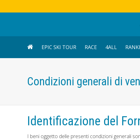
EPIC SKI TOUR
RACE
4ALL
RANK
Condizioni generali di ven
Identificazione del For
I beni oggetto delle presenti condizioni generali so