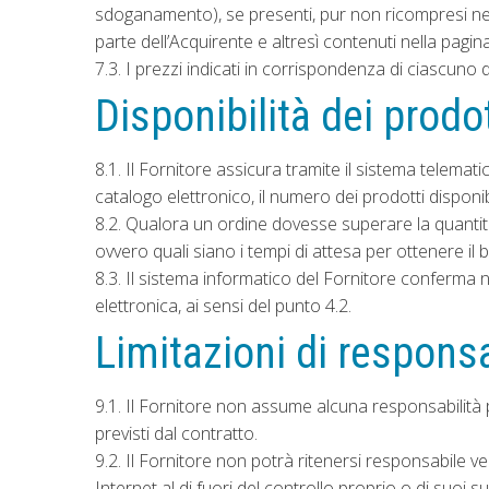
sdoganamento), se presenti, pur non ricompresi nel p
parte dell’Acquirente e altresì contenuti nella pagina
7.3. I prezzi indicati in corrispondenza di ciascuno d
Disponibilità dei prodot
8.1. Il Fornitore assicura tramite il sistema telemat
catalogo elettronico, il numero dei prodotti disponibi
8.2. Qualora un ordine dovesse superare la quantità 
ovvero quali siano i tempi di attesa per ottenere i
8.3. Il sistema informatico del Fornitore conferma 
elettronica, ai sensi del punto 4.2.
Limitazioni di responsa
9.1. Il Fornitore non assume alcuna responsabilità 
previsti dal contratto.
9.2. Il Fornitore non potrà ritenersi responsabile ve
Internet al di fuori del controllo proprio o di suoi su