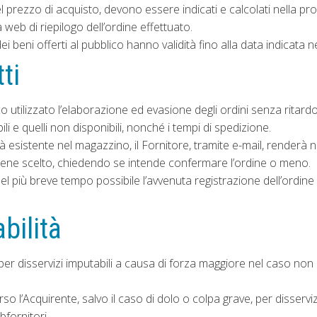
rezzo di acquisto, devono essere indicati e calcolati nella proc
 web di riepilogo dell’ordine effettuato.
ei beni offerti al pubblico hanno validità fino alla data indicata n
ti
ico utilizzato l’elaborazione ed evasione degli ordini senza ritard
li e quelli non disponibili, nonché i tempi di spedizione.
esistente nel magazzino, il Fornitore, tramite e-mail, renderà no
l bene scelto, chiedendo se intende confermare l’ordine o meno.
nel più breve tempo possibile l’avvenuta registrazione dell’ordin
bilità
per disservizi imputabili a causa di forza maggiore nel caso non 
rso l’Acquirente, salvo il caso di dolo o colpa grave, per disservi
bfornitori.