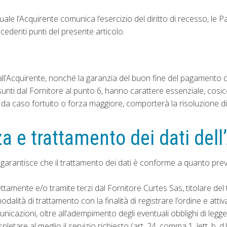
ale l’Acquirente comunica l’esercizio del diritto di recesso, le P
ecedenti punti del presente articolo.
dall’Acquirente, nonché la garanzia del buon fine del pagamento c
assunti dal Fornitore al punto 6, hanno carattere essenziale, cos
da caso fortuito o forza maggiore, comporterà la risoluzione di d
za e trattamento dei dati del
i e garantisce che il trattamento dei dati è conforme a quanto previ
direttamente e/o tramite terzi dal Fornitore Curtes Sas, titolare de
modalità di trattamento con la finalità di registrare l’ordine e att
nicazioni, oltre all’adempimento degli eventuali obblighi di leg
etare al meglio il servizio richiesto (art. 24, comma 1, lett. b, d