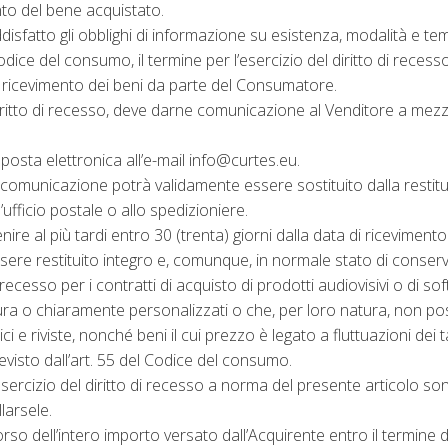
ento del bene acquistato.
disfatto gli obblighi di informazione su esistenza, modalità e temp
 Codice del consumo, il termine per l’esercizio del diritto di recess
l ricevimento dei beni da parte del Consumatore.
 diritto di recesso, deve darne comunicazione al Venditore a mez
posta elettronica all’e-mail info@curtes.eu.
 della comunicazione potrà validamente essere sostituito dalla res
’ufficio postale o allo spedizioniere.
 al più tardi entro 30 (trenta) giorni dalla data di ricevimento d
sere restituito integro e, comunque, in normale stato di conser
ecesso per i contratti di acquisto di prodotti audiovisivi o di soft
a o chiaramente personalizzati o che, per loro natura, non poss
ici e riviste, nonché beni il cui prezzo è legato a fluttuazioni dei
evisto dall’art. 55 del Codice del consumo.
ercizio del diritto di recesso a norma del presente articolo sono
larsele.
so dell’intero importo versato dall’Acquirente entro il termine di