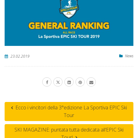
News
23.02.2019
Ecco i vincitori della 3°edizione La Sportiva EPIC Ski
Tour
SKI MAGAZINE: puntata tutta dedicata all’EPIC Ski
Tour!